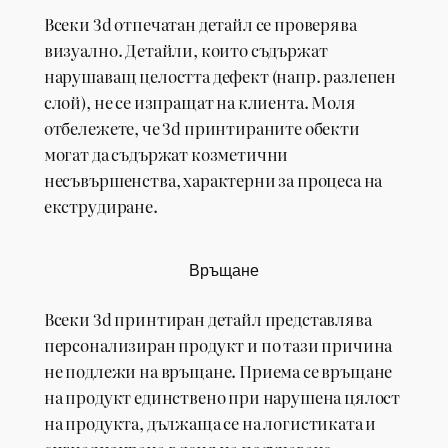
Всеки 3d отпечатан детайл се проверява
визуално. Детайли, които съдържат
нарушаващ целостта дефект (напр. разлепен
слой), не се изпращат на клиента. Моля
отбележете, че 3d принтираните обекти
могат да съдържат козметични
несъвършенства, характерни за процеса на
екструдиране.
Връщане
Всеки 3d принтиран детайл представлява
персонализиран продукт и по тази причина
не подлежи на връщане. Приема се връщане
на продукт единствено при нарушена цялост
на продукта, дължаща се на логистиката и