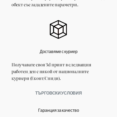
обект със зададените параметри.
Доставяме с куриер
Получавате своя 3d принт в следващия
работен ден с някой от националните
куриери (Еконт/Спиди).
ТЪРГОВСКИ УСЛОВИЯ
Гаранция за качество