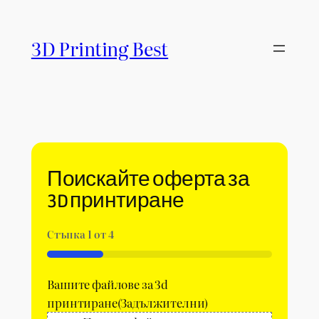
Към
съдържанието
3D Printing Best
Поискайте оферта за
3D принтиране
Стъпка
1
от
4
25%
Вашите файлoве за 3d
принтиране
(Задължителни)