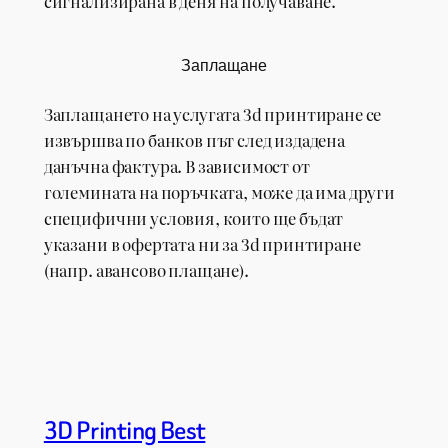
сигнализирана в деня на получаване.
Заплащане
Заплащането на услугата 3d принтиране се
извършва по банков път след издадена
данъчна фактура. В зависимост от
големината на поръчката, може да има други
специфични условия, които ще бъдат
указани в офертата ни за 3d принтиране
(напр. авансово плащане).
3D Printing Best