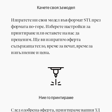
Качете своя 3d модел
Изпратете ни своя модел във формат STL през
формата по-горе. Изберете настройки за
принтиране или оставете на нас да
преценим. Ще ви изпратим оферта
съдържаща тегло, време за печат, време за
изпълнение и цена.
Ние го принтираме
След одобрена оферта, принтираме вашия 3Д