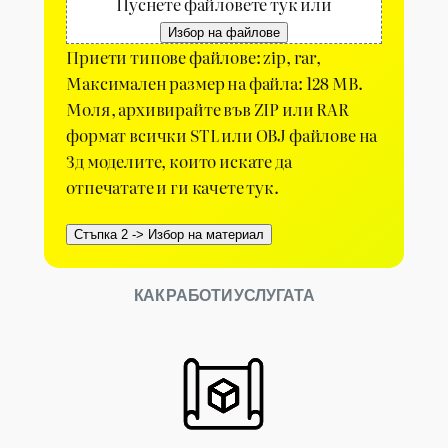
Пуснете файловете тук или
Избор на файлове
Приети типове файлове: zip, rar,
Максимален размер на файла: 128 MB.
Моля, архивирайте във ZIP или RAR
формат всички STL или OBJ файлове на
3д моделите, които искате да
отпечатате и ги качете тук.
КАК РАБОТИ УСЛУГАТА